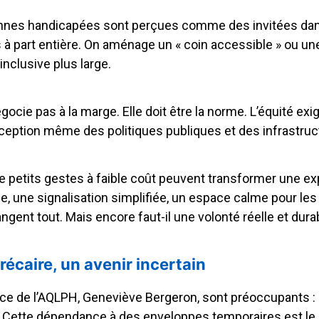
nnes handicapées sont perçues comme des invitées dans 
 part entière. On aménage un « coin accessible » ou une
nclusive plus large.
égocie pas à la marge. Elle doit être la norme. L’équité ex
ception même des politiques publiques et des infrastruc
e petits gestes à faible coût peuvent transformer une ex
le, une signalisation simplifiée, un espace calme pour 
ent tout. Mais encore faut-il une volonté réelle et durabl
écaire, un avenir incertain
rice de l’AQLPH, Geneviève Bergeron, sont préoccupants :
 Cette dépendance à des enveloppes temporaires est l