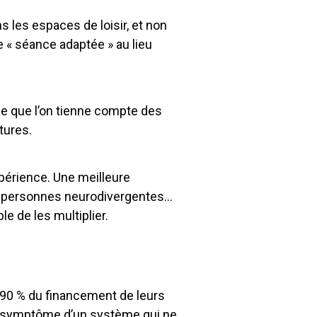
les espaces de loisir, et non
 « séance adaptée » au lieu
ige que l’on tienne compte des
tures.
périence. Une meilleure
les personnes neurodivergentes…
e de les multiplier.
 90 % du financement de leurs
e symptôme d’un système qui ne