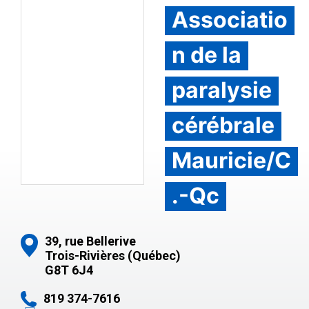
Associatio
n de la
paralysie
cérébrale
Mauricie/C
.-Qc
39, rue Bellerive
Trois-Rivières (Québec)
G8T 6J4
819 374-7616