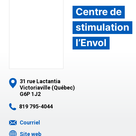
Centre de
stimulation
l’Envol
31 rue Lactantia
Victoriaville (Québec)
G6P 1J2
819 795-4044
Courriel
Site web