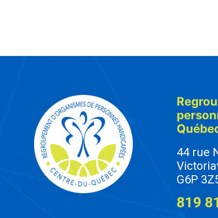
Regrou
person
Québe
44 rue 
Victoria
G6P 3Z
819 8