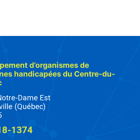
pement d’organismes de
nes handicapées du Centre-du-
c
Notre-Dame Est
ville (Québec)
5
18-1374