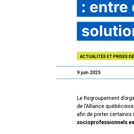
: entre
solutio
ACTUALITÉS ET PRISES DE
9 juin 2025
Le Regroupement d’orga
de l’Alliance québécois
afin de porter certaine
socioprofessionnels e