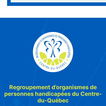
Regroupement d’organismes de
personnes handicapées du Centre-
du-Québec