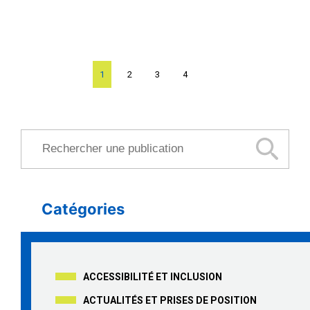
Page
1
Page
2
Page
3
Page
4
Rechercher une publication
Catégories
ACCESSIBILITÉ ET INCLUSION
ACTUALITÉS ET PRISES DE POSITION