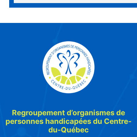
Regroupement d’organismes de
personnes handicapées du Centre-
du-Québec