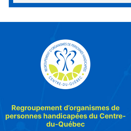
Regroupement d’organismes de
personnes handicapées du Centre-
du-Québec