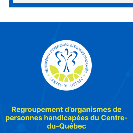
Regroupement d’organismes de
personnes handicapées du Centre-
du-Québec