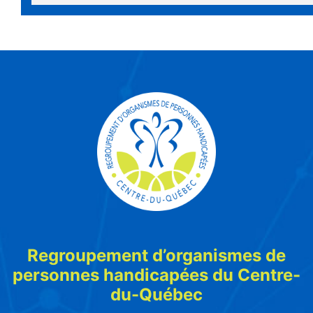
Regroupement d’organismes de
personnes handicapées du Centre-
du-Québec