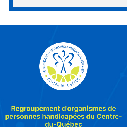
Regroupement d’organismes de
personnes handicapées du Centre-
du-Québec