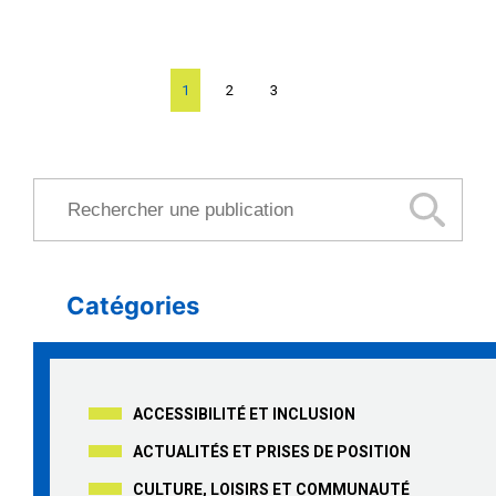
Page
1
Page
2
Page
3
Rechercher une publication
Catégories
ACCESSIBILITÉ ET INCLUSION
ACTUALITÉS ET PRISES DE POSITION
CULTURE, LOISIRS ET COMMUNAUTÉ