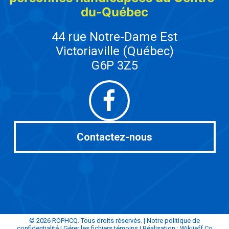
du-Québec
44 rue Notre-Dame Est
Victoriaville (Québec)
G6P 3Z5
Facebook
Contactez-nous
© 2026 ROPHCQ. Tous droits réservés. |
Notre politique de
confidentialité
|
Gérer les fichiers témoins
| Réalisation :
Wikijeff.Co