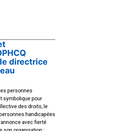
et
ROPHCQ
le directrice
beau
 des personnes
 symbolique pour
ctive des droits, le
 personnes handicapées
annonce avec fierté
de son organisation :…