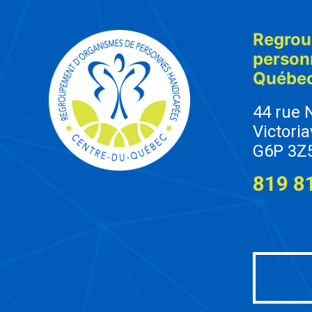
Regrou
person
Québe
44 rue 
Victoria
G6P 3Z
819 8