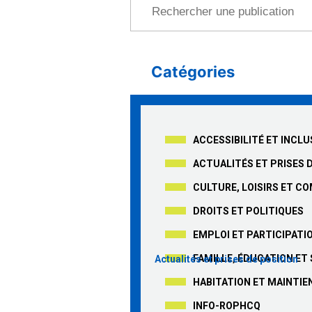
Rechercher une publication
Catégories
ACCESSIBILITÉ ET INCLU
ACTUALITÉS ET PRISES 
CULTURE, LOISIRS ET 
DROITS ET POLITIQUES
EMPLOI ET PARTICIPATI
FAMILLE, ÉDUCATION ET
Actualités et prises de position
HABITATION ET MAINTIE
10 avril 2025
INFO-ROPHCQ