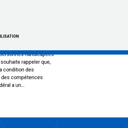
 2025 : 6
aux candidats
droits des
apées
ILISATION
orale fédérale 2025, le
 personnes handicapées
ouhaite rappeler que,
la condition des
t des compétences
déral a un…