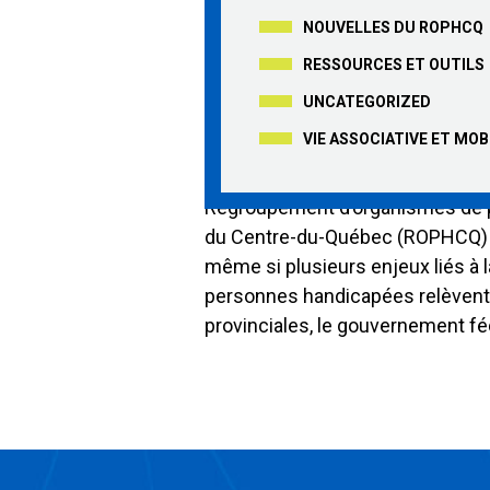
Élections fédérales
questions à poser 
NOUVELLES DU ROPHCQ
pour défendre les 
RESSOURCES ET OUTILS
personnes handic
UNCATEGORIZED
VIE ASSOCIATIVE ET MOB
À l’occasion de la campagne élect
Regroupement d’organismes de
du Centre-du-Québec (ROPHCQ) s
même si plusieurs enjeux liés à 
personnes handicapées relèven
provinciales, le gouvernement fé